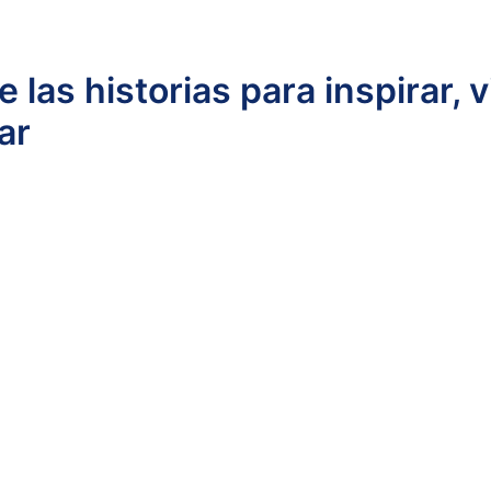
bro
Podcast
Proyectos
Bitácora
 las historias para inspirar, vi
ar