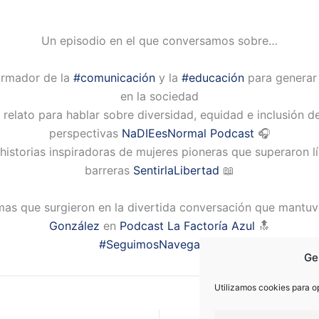
Un episodio en el que conversamos sobre…
ormador de la
#comunicación
y la
#educación
para generar
en la sociedad
 relato para hablar sobre diversidad, equidad e inclusión d
perspectivas
NaDIEesNormal
Podcast
🎧
historias inspiradoras de mujeres pioneras que superaron l
barreras
SentirlaLibertad
📖
as que surgieron en la divertida conversación que mantu
González
en
Podcast La Factoría Azul
🔝
#SeguimosNavegando
Ge
Utilizamos cookies para op