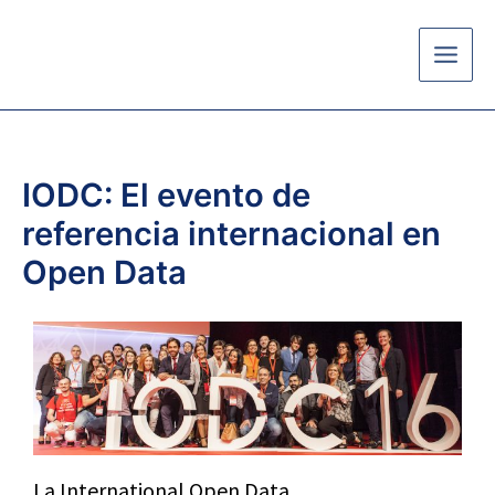
Ir
al
contenido
IODC: El evento de
referencia internacional en
Open Data
La International Open Data